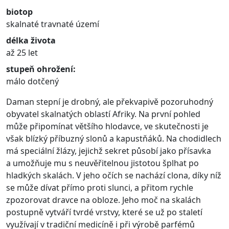
biotop
skalnaté travnaté území
délka života
až 25 let
stupeň ohrožení:
málo dotčený
Daman stepní je drobný, ale překvapivě pozoruhodný
obyvatel skalnatých oblastí Afriky. Na první pohled
může připomínat většího hlodavce, ve skutečnosti je
však blízký příbuzný slonů a kapustňáků. Na chodidlech
má speciální žlázy, jejichž sekret působí jako přísavka
a umožňuje mu s neuvěřitelnou jistotou šplhat po
hladkých skalách. V jeho očích se nachází clona, díky níž
se může dívat přímo proti slunci, a přitom rychle
zpozorovat dravce na obloze. Jeho moč na skalách
postupně vytváří tvrdé vrstvy, které se už po staletí
využívají v tradiční medicíně i při výrobě parfémů