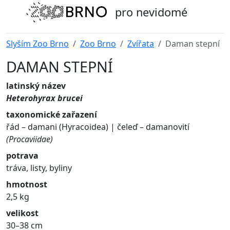
pro nevidomé
Slyším Zoo Brno
Zoo Brno
Zvířata
Daman stepní
DAMAN STEPNÍ
latinský název
Heterohyrax brucei
taxonomické zařazení
řád – damani (Hyracoidea) | čeleď – damanovití
(Procaviidae)
potrava
tráva, listy, byliny
hmotnost
2,5 kg
velikost
30–38 cm