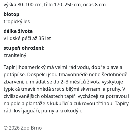
výška 80–100 cm, tělo 170–250 cm, ocas 8 cm
biotop
tropický les
délka života
v lidské péči až 35 let
stupeň ohrožení:
zranitelný
Tapír jihoamerický má velmi rád vodu, dobře plave a
potápí se. Dospělci jsou tmavohnědě nebo šedohnědě
zbarveni, u mláďat se do 2–3 měsíců života vyskytuje
typická tmavě hnědá srst s bílými skvrnami a pruhy. V
civilizovanějších oblastech tapíři vycházejí za potravou i
na pole a plantáže s kukuřicí a cukrovou třtinou. Tapíry
rádi loví jaguáři, pumy a krokodýli.
© 2026
Zoo Brno