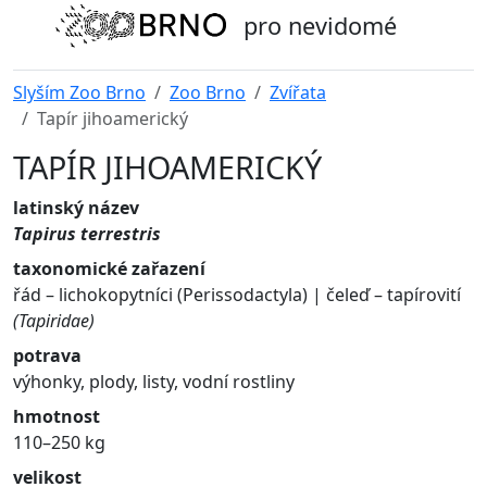
pro nevidomé
Slyším Zoo Brno
Zoo Brno
Zvířata
Tapír jihoamerický
TAPÍR JIHOAMERICKÝ
latinský název
Tapirus terrestris
taxonomické zařazení
řád – lichokopytníci (Perissodactyla) | čeleď – tapírovití
(Tapiridae)
potrava
výhonky, plody, listy, vodní rostliny
hmotnost
110–250 kg
velikost