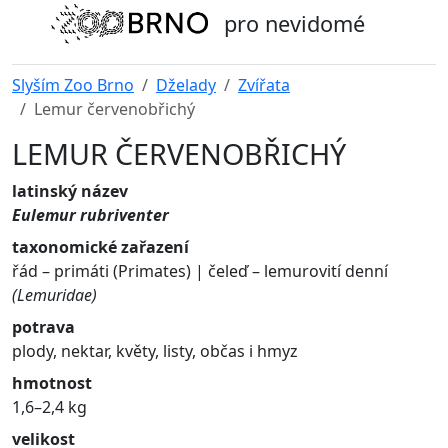
pro nevidomé
Slyším Zoo Brno
Dželady
Zvířata
Lemur červenobřichý
LEMUR ČERVENOBŘICHÝ
latinský název
Eulemur rubriventer
taxonomické zařazení
řád – primáti (Primates) | čeleď – lemurovití denní
(Lemuridae)
potrava
plody, nektar, květy, listy, občas i hmyz
hmotnost
1,6–2,4 kg
velikost