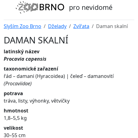
pro nevidomé
Slyším Zoo Brno
Dželady
Zvířata
Daman skalní
DAMAN SKALNÍ
latinský název
Procavia capensis
taxonomické zařazení
řád – damani (Hyracoidea) | čeleď – damanovití
(Procaviidae)
potrava
tráva, listy, výhonky, větvičky
hmotnost
1,8–5,5 kg
velikost
30–55 cm