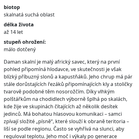
biotop
skalnatá suchá oblast
délka života
až 14 let
stupeň ohrožení:
málo dotčený
Daman skalní je malý africký savec, který na první
pohled připomíná hlodavce, ve skutečnosti je však
blízký příbuzný slonů a kapustňáků. Jeho chrup má pár
stále dorůstajících řezáků připomínajících kly a stoličky
tvarově podobné těm nosorožčím. Díky vlhkým
polštářkům na chodidlech výborně šplhá po skalách,
kde žije ve skupinách čítajících až několik desítek
jedinců. Má bohatou hlasovou komunikaci – samci
zpívají složité „písně“, které slouží k obraně teritoria –
liší se podle regionu. Často se vyhřívá na slunci, aby
reguloval teplotu. Jeho moč i výkaly po generace